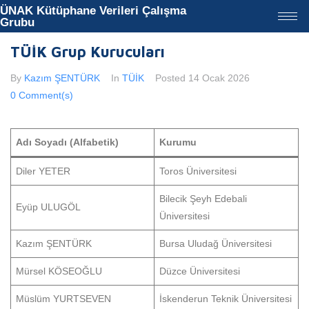
ÜNAK Kütüphane Verileri Çalışma
Grubu
TÜİK Grup Kurucuları
By
Kazım ŞENTÜRK
In
TÜİK
Posted
14 Ocak 2026
0 Comment(s)
Adı Soyadı (Alfabetik)
Kurumu
Diler YETER
Toros Üniversitesi
Bilecik Şeyh Edebali
Eyüp ULUGÖL
Üniversitesi
Kazım ŞENTÜRK
Bursa Uludağ Üniversitesi
Mürsel KÖSEOĞLU
Düzce Üniversitesi
Müslüm YURTSEVEN
İskenderun Teknik Üniversitesi